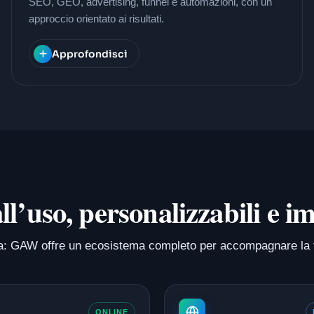
SEO, GEO, advertising, funnel e automazioni, con un
approccio orientato ai risultati.
Approfondisci
 all’uso, personalizzabili e
isura: GAW offre un ecosistema completo per accompagnare la 
ONLINE