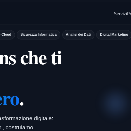
Servizi
Pr
e Cloud
Sicurezza Informatica
Analisi dei Dati
Digital Marketing
ns che ti
ero
.
rasformazione digitale:
ssi, costruiamo