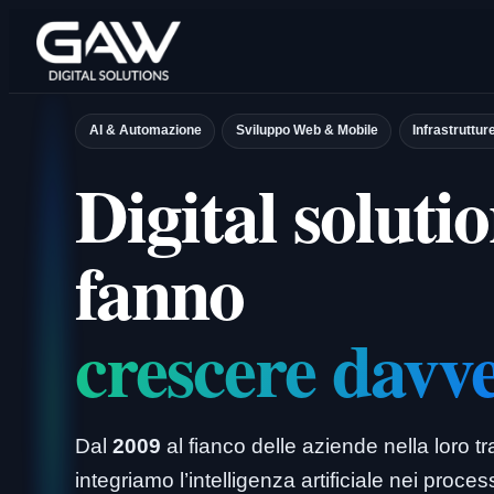
Vai
al
contenuto
AI & Automazione
Sviluppo Web & Mobile
Infrastruttur
Digital solutio
fanno
crescere davv
Dal
2009
al fianco delle aziende nella loro t
integriamo l’intelligenza artificiale nei proce