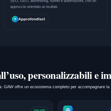
SEO, GEO, advertising, funnel e automazioni, con un
approccio orientato ai risultati.
Approfondisci
 all’uso, personalizzabili e
isura: GAW offre un ecosistema completo per accompagnare la 
ONLINE