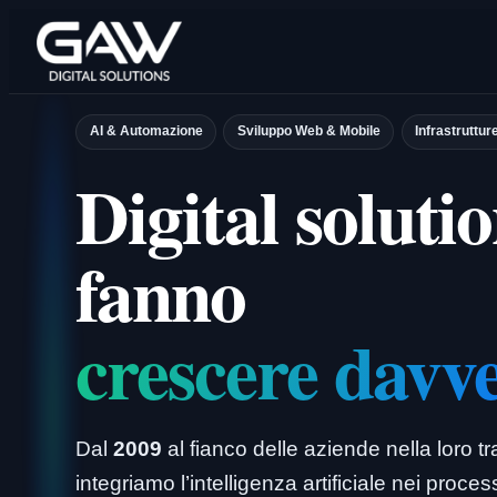
Vai
al
contenuto
AI & Automazione
Sviluppo Web & Mobile
Infrastruttur
Digital solutio
fanno
crescere davv
Dal
2009
al fianco delle aziende nella loro t
integriamo l’intelligenza artificiale nei proce