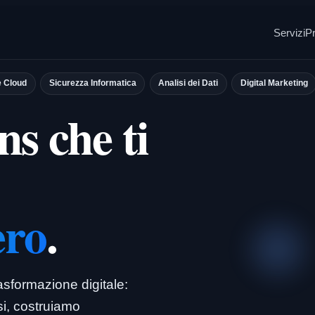
Servizi
Pr
e Cloud
Sicurezza Informatica
Analisi dei Dati
Digital Marketing
ns che ti
ero
.
rasformazione digitale:
ssi, costruiamo