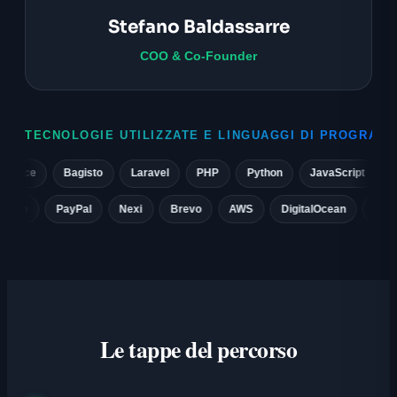
Stefano Baldassarre
COO & Co-Founder
TECNOLOGIE UTILIZZATE E LINGUAGGI DI PROGRAM
e
Bagisto
Laravel
PHP
Python
JavaScript
React
it
Stripe
PayPal
Nexi
Brevo
AWS
DigitalOcean
Le tappe del percorso