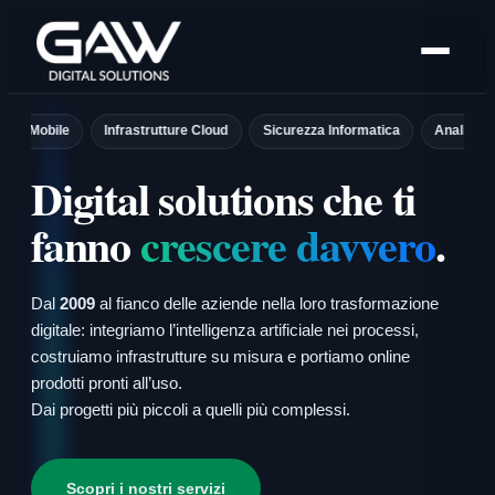
Vai
al
contenuto
ile
Infrastrutture Cloud
Sicurezza Informatica
Analisi dei Dati
Digital solutions che ti
fanno
crescere davvero
.
Dal
2009
al fianco delle aziende nella loro trasformazione
digitale: integriamo l’intelligenza artificiale nei processi,
costruiamo infrastrutture su misura e portiamo online
prodotti pronti all’uso.
Dai progetti più piccoli a quelli più complessi.
Scopri i nostri servizi