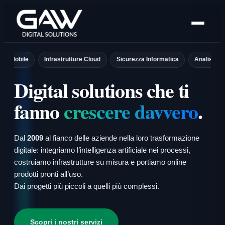
Vai
al
contenuto
ile
Infrastrutture Cloud
Sicurezza Informatica
Analisi dei Dati
Digital solutions che ti
fanno
crescere davvero
.
Dal
2009
al fianco delle aziende nella loro trasformazione
digitale: integriamo l’intelligenza artificiale nei processi,
costruiamo infrastrutture su misura e portiamo online
prodotti pronti all’uso.
Dai progetti più piccoli a quelli più complessi.
Scopri i nostri servizi