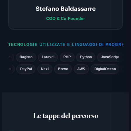
Stefano Baldassarre
COO & Co-Founder
TECNOLOGIE UTILIZZATE E LINGUAGGI DI PROGRAM
e
Bagisto
Laravel
PHP
Python
JavaScript
React
.it
Stripe
PayPal
Nexi
Brevo
AWS
DigitalOcean
Le tappe del percorso