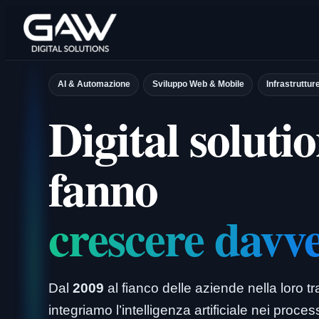
Vai
al
contenuto
AI & Automazione
Sviluppo Web & Mobile
Infrastruttur
Digital solutio
fanno
crescere davv
Dal
2009
al fianco delle aziende nella loro t
integriamo l’intelligenza artificiale nei proce