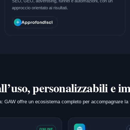
SEO, GEO, advertising, funnel e automazioni, con un
approccio orientato ai risultati.
Approfondisci
 all’uso, personalizzabili e
isura: GAW offre un ecosistema completo per accompagnare la 
ONLINE