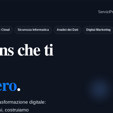
Servizi
Pr
e Cloud
Sicurezza Informatica
Analisi dei Dati
Digital Marketing
ns che ti
ero
.
rasformazione digitale:
ssi, costruiamo