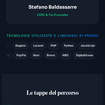
Stefano Baldassarre
COO & Co-Founder
TECNOLOGIE UTILIZZATE E LINGUAGGI DI PROGRAM
e
Bagisto
Laravel
PHP
Python
JavaScript
React
.it
Stripe
PayPal
Nexi
Brevo
AWS
DigitalOcean
Le tappe del percorso