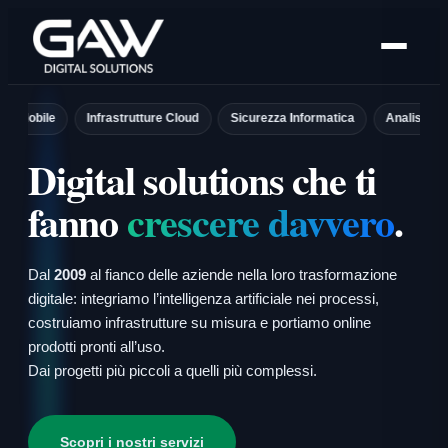
Vai
al
contenuto
le
Infrastrutture Cloud
Sicurezza Informatica
Analisi dei Dati
Digital solutions che ti
fanno
crescere davvero
.
Dal
2009
al fianco delle aziende nella loro trasformazione
digitale: integriamo l’intelligenza artificiale nei processi,
costruiamo infrastrutture su misura e portiamo online
prodotti pronti all’uso.
Dai progetti più piccoli a quelli più complessi.
Scopri i nostri servizi