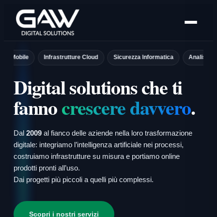
Vai
al
contenuto
ile
Infrastrutture Cloud
Sicurezza Informatica
Analisi dei Dati
Digital solutions che ti
fanno
crescere davvero
.
Dal
2009
al fianco delle aziende nella loro trasformazione
digitale: integriamo l’intelligenza artificiale nei processi,
costruiamo infrastrutture su misura e portiamo online
prodotti pronti all’uso.
Dai progetti più piccoli a quelli più complessi.
Scopri i nostri servizi