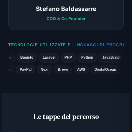
Stefano Baldassarre
COO & Co-Founder
TECNOLOGIE UTILIZZATE E LINGUAGGI DI PROGRAM
e
Bagisto
Laravel
PHP
Python
JavaScript
React
it
Stripe
PayPal
Nexi
Brevo
AWS
DigitalOcean
Le tappe del percorso